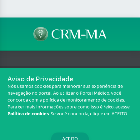
Aviso de Privacidade
Telefone: (98) 3227 7065, (98) 3227 7156, (98) 3227
Nós usamos cookies para melhorar sua experiência de
7206
navegação no portal. Ao utilizar o Portal Médico, você
Rua Carutapera, Quadra 37B, N° 02, Jardim Renascença, São Luis/MA -
concorda com a política de monitoramento de cookies.
CEP: 65075-690
Para ter mais informações sobre como isso é feito, acesse
Política de cookies
. Se você concorda, clique em ACEITO.
Copyright CRM-MA. Todos os direitos reservados.
TRANSPARÊNCIA E PRESTAÇÃO DE
CONTAS
ACEITO