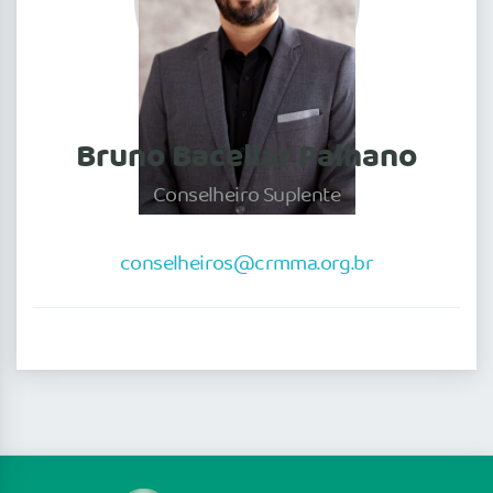
Bruno Bacellar Palhano
Conselheiro Suplente
conselheiros@crmma.org.br