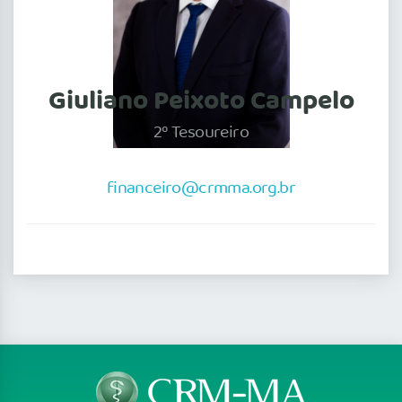
Giuliano Peixoto Campelo
2º Tesoureiro
financeiro@crmma.org.br