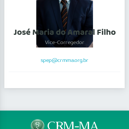
José Maria do Amaral Filho
Vice-Corregedor
spep@crmma.org.br