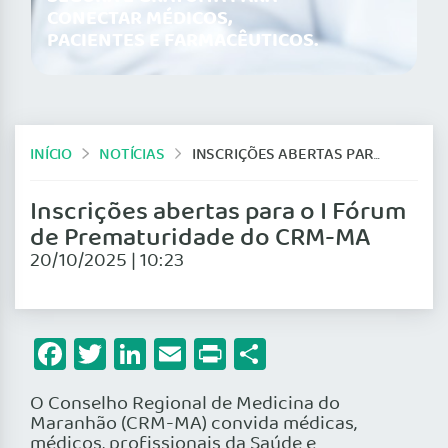
CONECTAR MÉDICOS,
PACIENTES E FARMACÊUTICOS.
INÍCIO
NOTÍCIAS
INSCRIÇÕES ABERTAS PARA O I FÓRUM DE PREMATURIDADE DO CRM-MA
Inscrições abertas para o I Fórum
de Prematuridade do CRM-MA
20/10/2025 | 10:23
Facebook
Twitter
LinkedIn
Email
Print
Share
O Conselho Regional de Medicina do
Maranhão (CRM-MA) convida médicas,
médicos, profissionais da Saúde e