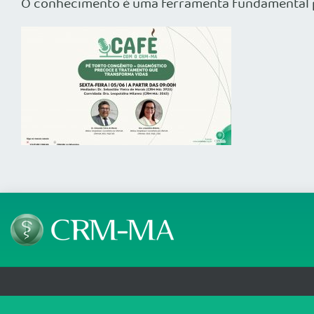
O conhecimento é uma ferramenta fundamental p
Telefone: (98) 3227 7065, (98) 3227 7156, (98) 3227 7206