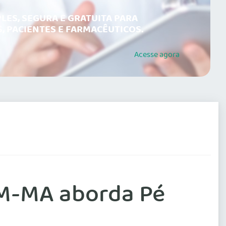
LES, SEGURA E GRATUITA PARA
, PACIENTES E FARMACÊUTICOS.
Acesse
agora
RM-MA aborda Pé